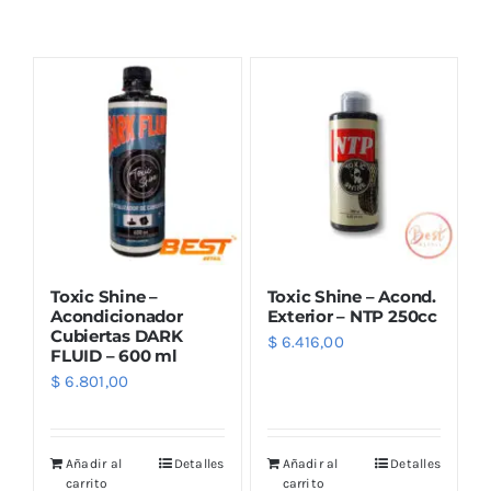
Combos
Mayorista
Toxic Shine –
Toxic Shine – Acond.
Acondicionador
Exterior – NTP 250cc
Cubiertas DARK
$
6.416,00
FLUID – 600 ml
Marcas
$
6.801,00
Añadir al
Detalles
Añadir al
Detalles
carrito
carrito