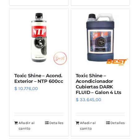
Outlet
Noticias
Toxic Shine – Acond.
Toxic Shine –
Exterior – NTP 600cc
Acondicionador
Cubiertas DARK
$
10.776,00
FLUID – Galon 4 Lts
$
33.645,00
Añadir al
Detalles
Añadir al
Detalles
carrito
carrito