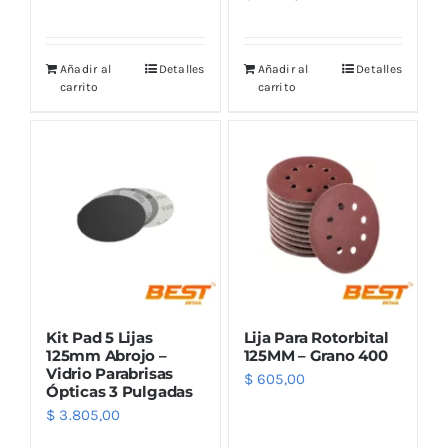
Añadir al
Detalles
Añadir al
Detalles
carrito
carrito
Kit Pad 5 Lijas
Lija Para Rotorbital
125mm Abrojo –
125MM – Grano 400
Vidrio Parabrisas
$
605,00
Ópticas 3 Pulgadas
$
3.805,00