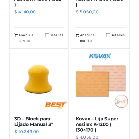
)
)
$
4.140,00
$
5.060,00
Añadir al
Detalles
Añadir al
Detalles
carrito
carrito
3D – Block para
Kovax – Lija Super
Lijado Manual 3″
Assilex K-1200 (
130×170 )
$
10.343,00
$
4.056,00