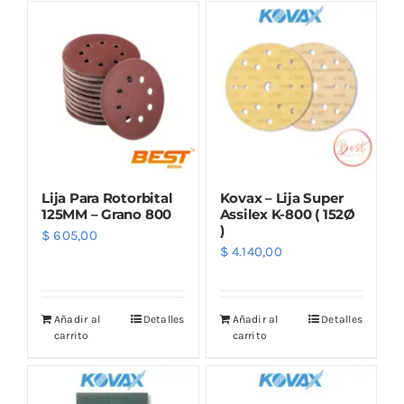
Lija Para Rotorbital
Kovax – Lija Super
125MM – Grano 800
Assilex K-800 ( 152Ø
)
$
605,00
$
4.140,00
Añadir al
Detalles
Añadir al
Detalles
carrito
carrito