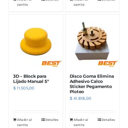
carrito
carrito
3D – Block para
Disco Goma Elimina
Lijado Manual 5″
Adhesivo Calco
Sticker Pegamento
$
11.505,00
Ploteo
$
41.818,00
Añadir al
Detalles
Añadir al
Detalles
carrito
carrito