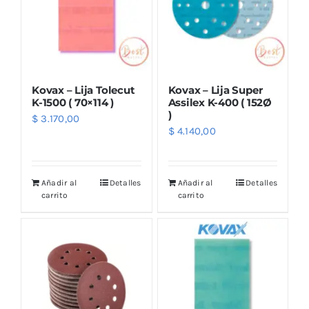
Kovax – Lija Tolecut
Kovax – Lija Super
K-1500 ( 70×114 )
Assilex K-400 ( 152Ø
)
$
3.170,00
$
4.140,00
Añadir al
Detalles
Añadir al
Detalles
carrito
carrito