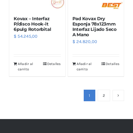
Kovax – Interfaz
Pad Kovax Dry
P/disco Hook-it
Esponja 78x123mm
6pulg Rotorbital
Interfaz Lijado Seco
A Mano
$
54.245,00
$
24.820,00
Añadir al
Detalles
Añadir al
Detalles
carrito
carrito
1
2