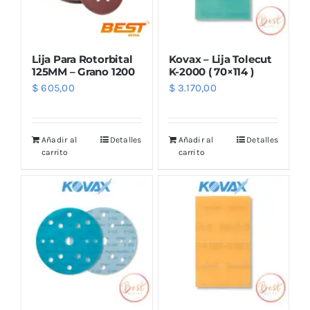
Lija Para Rotorbital
Kovax – Lija Tolecut
125MM – Grano 1200
K-2000 ( 70×114 )
$
605,00
$
3.170,00
Añadir al
Detalles
Añadir al
Detalles
carrito
carrito