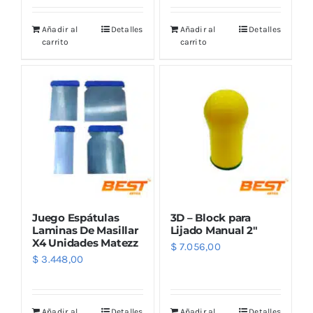
Añadir al
Detalles
Añadir al
Detalles
carrito
carrito
Juego Espátulas
3D – Block para
Laminas De Masillar
Lijado Manual 2″
X4 Unidades Matezz
$
7.056,00
$
3.448,00
Añadir al
Detalles
Añadir al
Detalles