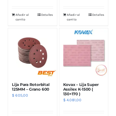
Añadir al
Detalles
Añadir al
Detalles
carrito
carrito
Lija Para Rotorbital
Kovax – Lija Super
125MM – Grano 600
Assilex K-1500 (
130×170 )
$
605,00
$
4.081,00