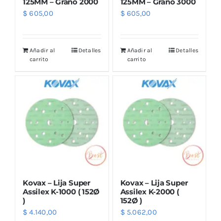
125MM – Grano 2000
125MM – Grano 3000
$
605,00
$
605,00
Añadir al
Detalles
Añadir al
Detalles
carrito
carrito
Kovax – Lija Super
Kovax – Lija Super
Assilex K-1000 ( 152Ø
Assilex K-2000 (
)
152Ø )
$
4.140,00
$
5.062,00