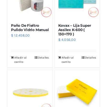
Paño De Fieltro
Kovax – Lija Super
Pulido Vidrio Manual
Assilex K-600 (
130×170 )
$
12.458,00
$
4.056,00
Añadir al
Detalles
Añadir al
Detalles
carrito
carrito