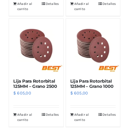
Añadir al
Detalles
Añadir al
Detalles
carrito
carrito
Lija Para Rotorbital
Lija Para Rotorbital
125MM – Grano 2500
125MM – Grano 1000
$
605,00
$
605,00
Añadir al
Detalles
Añadir al
Detalles
carrito
carrito