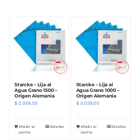
Combos
Mayorista
Starcke – Lija al
Starcke – Lija al
Agua Grano 1500 –
Agua Grano 1000 –
Origen Alemania
Origen Alemania
$
2.059,00
$
2.059,00
Marcas
Añadir al
Detalles
Añadir al
Detalles
carrito
carrito