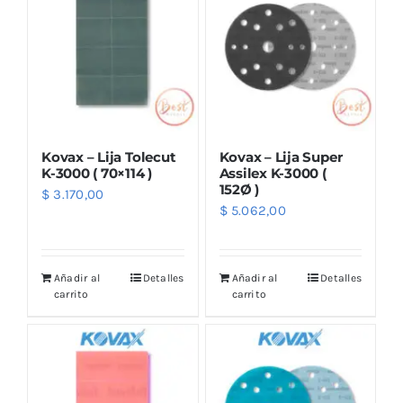
Kovax – Lija Tolecut
Kovax – Lija Super
K-3000 ( 70×114 )
Assilex K-3000 (
152Ø )
$
3.170,00
$
5.062,00
Añadir al
Detalles
Añadir al
Detalles
carrito
carrito