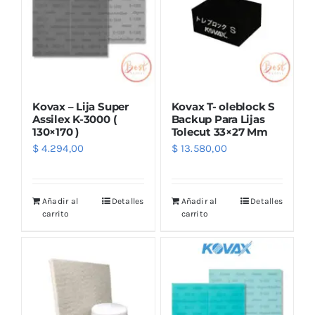
Kovax – Lija Super
Kovax T- oleblock S
Assilex K-3000 (
Backup Para Lijas
130×170 )
Tolecut 33×27 Mm
$
4.294,00
$
13.580,00
Añadir al
Detalles
Añadir al
Detalles
carrito
carrito