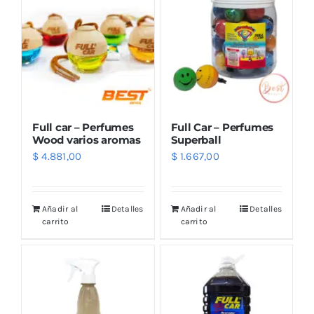
Full car – Perfumes
Full Car – Perfumes
Wood varios aromas
Superball
$
4.881,00
$
1.667,00
Añadir al
Detalles
Añadir al
Detalles
carrito
carrito