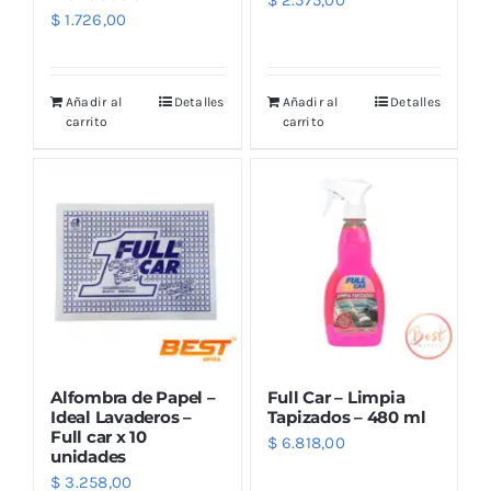
$
2.575,00
$
1.726,00
Añadir al
Detalles
Añadir al
Detalles
carrito
carrito
Alfombra de Papel –
Full Car – Limpia
Ideal Lavaderos –
Tapizados – 480 ml
Full car x 10
$
6.818,00
unidades
$
3.258,00