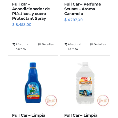
Full car –
Full Car – Perfume
Acondicionador de
Scuare – Aroma
Plásticos y cuero –
Caramelo
Protectant Spray
$
4.797,00
$
8.458,00
Añadir al
Detalles
Añadir al
Detalles
carrito
carrito
Full Car – Limpia
Full Car – Limpia