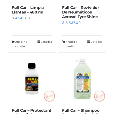
Full Car – Limpia
Full Car – Revividor
Llantas – 480 ml
De Neumáticos
Aerosol Tyre Shine
$
4.545,00
$
8.837,00
Añadir al
Detalles
Añadir al
Detalles
carrito
carrito
Full Car – Protectant
Full Car – Shampoo