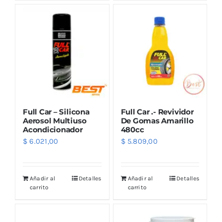
Outlet
Noticias
Full Car – Silicona
Full Car .- Revividor
Aerosol Multiuso
De Gomas Amarillo
Acondicionador
480cc
$
6.021,00
$
5.809,00
Añadir al
Detalles
Añadir al
Detalles
carrito
carrito