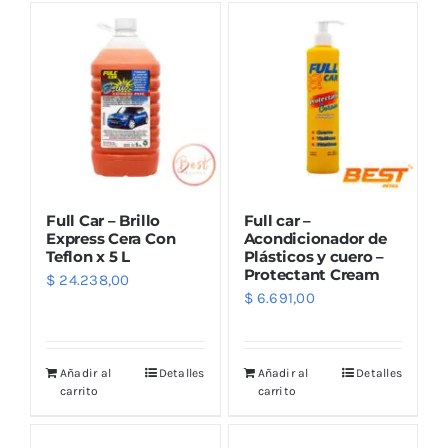
Full Car – Brillo
Full car –
Express Cera Con
Acondicionador de
Teflon x 5 L
Plásticos y cuero –
Protectant Cream
$
24.238,00
$
6.691,00
Añadir al
Detalles
Añadir al
Detalles
carrito
carrito