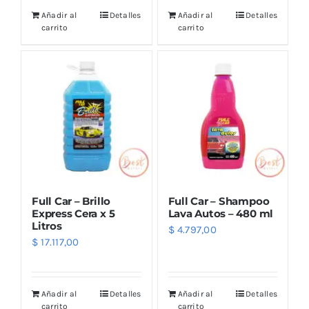
Añadir al
Detalles
Añadir al
Detalles
carrito
carrito
Full Car – Brillo
Full Car – Shampoo
Express Cera x 5
Lava Autos – 480 ml
Litros
$
4.797,00
$
17.117,00
Añadir al
Detalles
Añadir al
Detalles
carrito
carrito