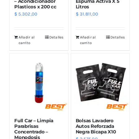
– Acondicionador
Espuma Activa X 5
Plasticos x 200 cc
Litros
$
5.302,00
$
31.811,00
Añadir al
Detalles
Añadir al
Detalles
carrito
carrito
Full Car – Limpia
Bolsas Lavadero
Parabrisas
Autos Reforzada
Concentrado –
Negra Bicapa X10
Monodosis