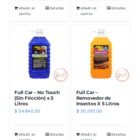
Añadir al
Detalles
Añadir al
Detalles
carrito
carrito
Full Car – No Touch
Full Car –
(Sin Fricción) x 5
Removedor de
Litros
Insectos X 5 Litros
$
34.842,00
$
30.297,00
Añadir al
Detalles
Añadir al
Detalles
carrito
carrito