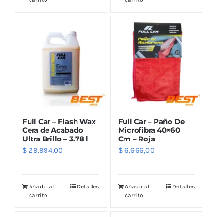
Full Car – Flash Wax
Full Car – Paño De
Cera de Acabado
Microfibra 40×60
Ultra Brillo – 3.78 l
Cm – Roja
$
29.994,00
$
6.666,00
Añadir al
Detalles
Añadir al
Detalles
carrito
carrito