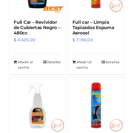
Full Car – Revividor
Full car – Limpia
de Cubiertas Negro –
Tapizados Espuma
480cc
Aerosol
$
4.420,00
$
7.196,00
Añadir al
Detalles
Añadir al
Detalles
carrito
carrito