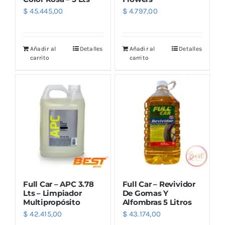
$
45.445,00
$
4.797,00
Añadir al
Detalles
Añadir al
Detalles
carrito
carrito
Full Car – APC 3.78
Full Car – Revividor
Lts – Limpiador
De Gomas Y
Multipropósito
Alfombras 5 Litros
$
42.415,00
$
43.174,00