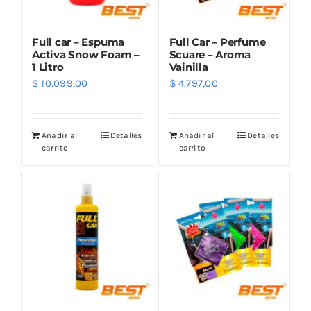
Full car – Espuma
Full Car – Perfume
Activa Snow Foam –
Scuare – Aroma
1 Litro
Vainilla
$
10.099,00
$
4.797,00
Añadir al
Detalles
Añadir al
Detalles
carrito
carrito