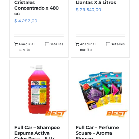
Cristales
Llantas X 5 Litros
Concentrado x 480
$
29.540,00
cc
$
4.292,00
Añadir al
Detalles
Añadir al
Detalles
carrito
carrito
Full Car – Shampoo
Full Car – Perfume
Espuma Activa
Scuare – Aroma
Color Rosa – 5 Lts
Flowers