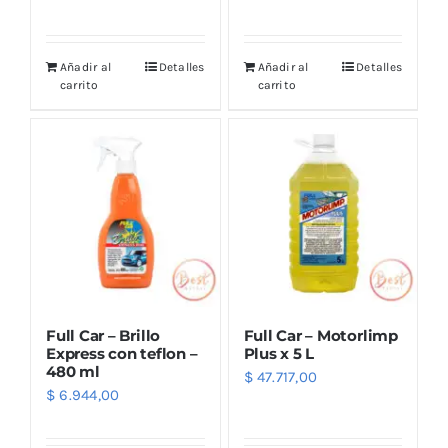
Añadir al
Detalles
Añadir al
Detalles
carrito
carrito
Full Car – Brillo
Full Car – Motorlimp
Express con teflon –
Plus x 5 L
480 ml
$
47.717,00
$
6.944,00