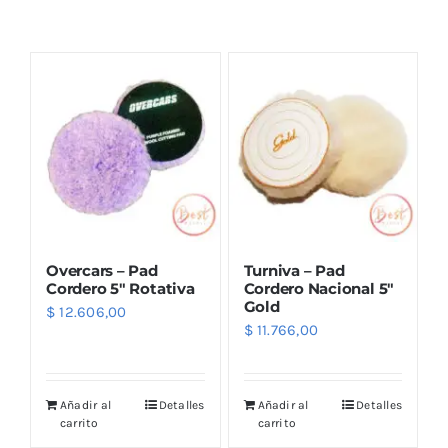
Combos
Mayorista
Overcars – Pad
Turniva – Pad
Cordero 5″ Rotativa
Cordero Nacional 5″
Gold
$
12.606,00
$
11.766,00
Marcas
Añadir al
Detalles
Añadir al
Detalles
carrito
carrito