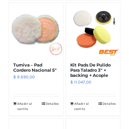
Outlet
Noticias
Turniva – Pad
Kit Pads De Pulido
Cordero Nacional 5″
Para Taladro 3″ +
backing + Acople
$
9.690,00
$
11.047,00
Añadir al
Detalles
Añadir al
Detalles
carrito
carrito