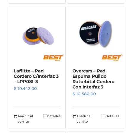
Laffitte – Pad
Overcars – Pad
Cordero C/Interfaz 3″
Espuma Pulido
– LPP081-3
Rotorbital Cordero
Con Interfaz 3
$
10.443,00
$
10.586,00
Añadir al
Detalles
Añadir al
Detalles
carrito
carrito