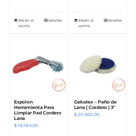
Añadir al
Detalles
Añadir al
Detalles
carrito
carrito
Espolon
Gekatex – Paño de
Herramienta Para
Lana ( Cordero ) 3″
Limpiar Pad Cordero
$
20.902,00
Lana
$
16.064,00