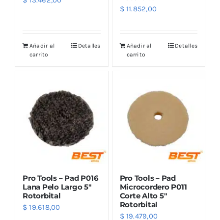
$
13.462,00
$
11.852,00
Añadir al
Detalles
Añadir al
Detalles
carrito
carrito
Pro Tools – Pad P016
Pro Tools – Pad
Lana Pelo Largo 5″
Microcordero P011
Rotorbital
Corte Alto 5″
Rotorbital
$
19.618,00
$
19.479,00