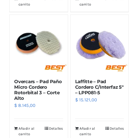
carrito
carrito
Overcars – Pad Paño
Laffitte – Pad
Micro Cordero
Cordero C/Interfaz 5″
Rotorbital 3 – Corte
– LPP081-5
Alto
$
15.121,00
$
8.145,00
Añadir al
Detalles
Añadir al
Detalles
carrito
carrito