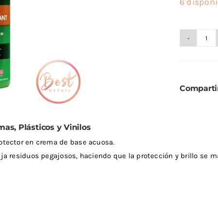
6 disponi
eza Llantas
Lijas
ixx
Lusqtoff
eza Motor
Varios
ibras Exterior
3D
k Stuff
QKL
-
antadores
Ult
Pro
Compartir
dra Marzzan
Maxshine
Pro
-
Trimas
Go
mas, Plásticos y Vinilos
Plá
tector en crema de base acuosa.
y
 residuos pegajosos, haciendo que la protección y brillo se man
Vin
can