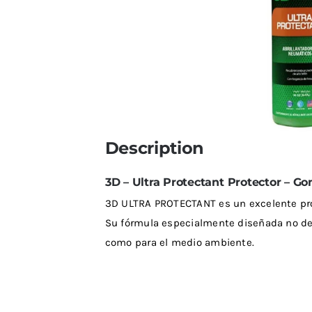
Limpiadores
Limpi
Rupes
Von
Limpi
Microf
Thunder Trim
Wor
Abrill
soft99
San
Description
Razux
3D – Ultra Protectant Protector – Go
3D ULTRA PROTECTANT es un excelente pro
Su fórmula especialmente diseñada no deja
como para el medio ambiente.