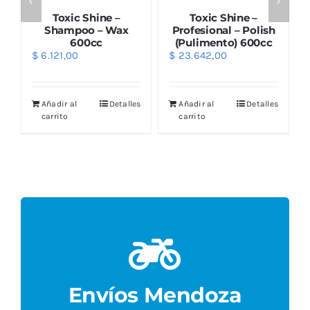
Toxic Shine –
Toxic Shine –
Shampoo – Wax
Profesional – Polish
600cc
(Pulimento) 600cc
$
6.121,00
$
23.642,00
s
Añadir al
Detalles
Añadir al
Detalles
carrito
carrito
Local.
gestiona por Cadetería a domicilio o retiro por
Los envíos alrededores de la sucursal se
Envíos Mendoza
Envíos Mendoza