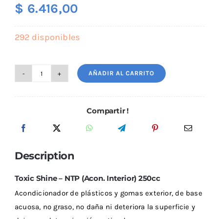
$
6.416,00
Outlet
292 disponibles
Noticias
AÑADIR AL CARRITO
Toxic
Shine
-
Compartir !
Acond.
Exterior
-
Description
NTP
250cc
Toxic Shine – NTP (Acon. Interior) 250cc
cantidad
Acondicionador de plásticos y gomas exterior, de base
acuosa, no graso, no daña ni deteriora la superficie y