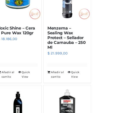
Herramientas
Vintex
Aspiradoras
Hidrolavadoras
oxic Shine – Cera
Menzerna –
Roberlo
Acc para Hidrolavadoras
– Pure Wax 120gr
Sealing Wax
Protect – Sellador
Limpiadores
$
18.186,00
de Carnauba – 250
Zeocar
Perfumes
Ml
$
21.999,00
Indumentaria
Lanza Espuma
Pulverizadores
Añadir al
Quick
Añadir al
Quick
carrito
View
carrito
View
Adaptadores y Acoples
Pintura Vinílica
Retok
Varios