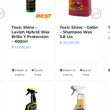
eza Llantas
Lijas
ixx
Lusqtoff
eza Motor
Varios
ibras Exterior
Toxic Shine –
Toxic Shine – Galón
T
k Stuff
QKL
antadores
Lavish Hybrid Wax
– Shampoo Wax
Brillo Y Protección
3.8 Lts
– 600ml
$
25.130,00
dra Marzzan
Maxshine
$
13.612,00
Trimas
Añadir al
Quick
Añadir al
Quick
carrito
View
carrito
View