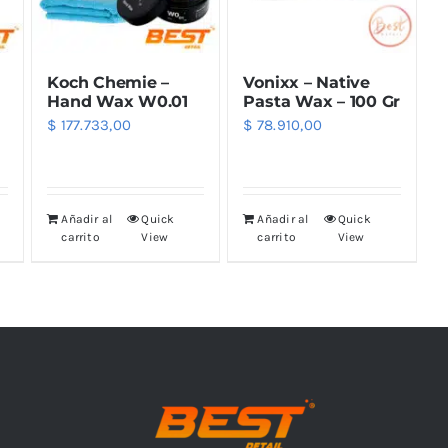
Koch Chemie –
Vonixx – Native
Hand Wax W0.01
Pasta Wax – 100 Gr
$
177.733,00
$
78.910,00
Añadir al
Quick
Añadir al
Quick
carrito
View
carrito
View