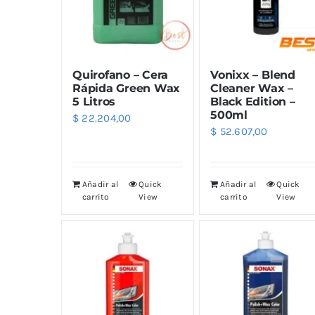
Quirofano – Cera
Vonixx – Blend
Rápida Green Wax
Cleaner Wax –
5 Litros
Black Edition –
500ml
$
22.204,00
$
52.607,00
Añadir al
Quick
Añadir al
Quick
carrito
View
carrito
View