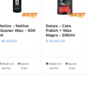
Vonixx – Native
Sonax – Cera
Cleaner Wax – 500
Polish + Wax
ml
Negro – 500ml
$
46.415,00
$
52.012,00
Añadir al
Quick
Añadir al
Quick
carrito
View
carrito
View