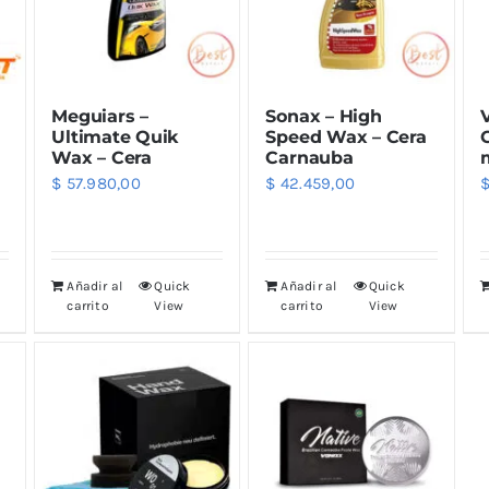
Meguiars –
Sonax – High
Ultimate Quik
Speed Wax – Cera
Wax – Cera
Carnauba
$
57.980,00
$
42.459,00
Añadir al
Quick
Añadir al
Quick
carrito
View
carrito
View