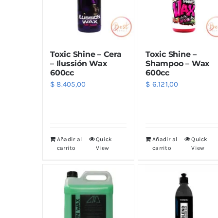
Limpiadores
Limpi
Rupes
Von
Limpi
Microf
Toxic Shine – Cera
Toxic Shine –
Thunder Trim
Wor
Abrill
– Ilussión Wax
Shampoo – Wax
600cc
600cc
$
8.405,00
$
6.121,00
soft99
San
Razux
Añadir al
Quick
Añadir al
Quick
carrito
View
carrito
View