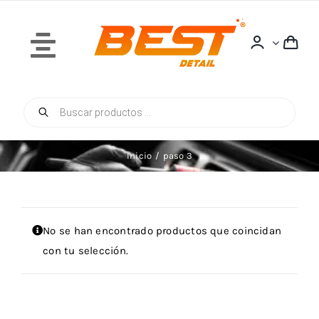
Saltar
al
contenido
Toggle
Navigation
Búsqueda
Inicio
de
productos
Inicio
paso 3
Quiénes Somos
No se han encontrado productos que coincidan
con tu selección.
Tienda