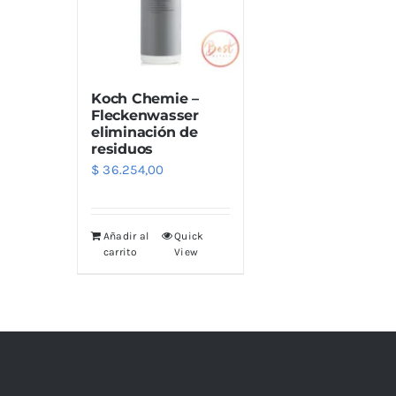
Limpiadores
Limpi
Rupes
Von
Limpi
Microf
Koch Chemie –
Thunder Trim
Wor
Abrill
Fleckenwasser
eliminación de
residuos
soft99
San
$
36.254,00
Razux
Añadir al
Quick
carrito
View