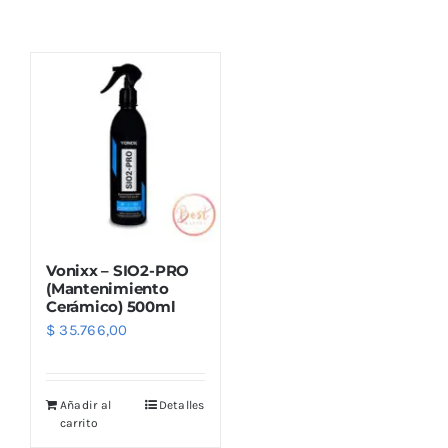
Combos
Mayorista
Vonixx – SIO2-PRO
(Mantenimiento
Cerámico) 500ml
$
35.766,00
Marcas
Añadir al
Detalles
carrito