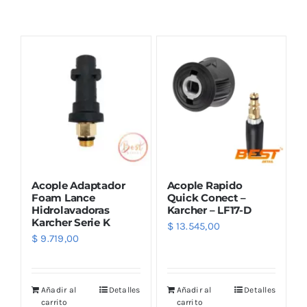
Combos
Mayorista
Acople Adaptador
Acople Rapido
Foam Lance
Quick Conect –
Hidrolavadoras
Karcher – LF17-D
Karcher Serie K
$
13.545,00
Marcas
$
9.719,00
Añadir al
Detalles
Añadir al
Detalles
carrito
carrito