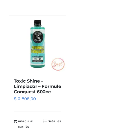
Combos
Mayorista
Toxic Shine –
Limpiador – Formule
Conquest 600cc
$
6.805,00
Marcas
Añadir al
Detalles
carrito