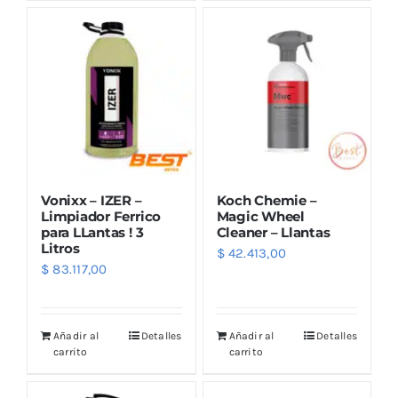
Outlet
Noticias
Vonixx – IZER –
Koch Chemie –
Limpiador Ferrico
Magic Wheel
para LLantas ! 3
Cleaner – Llantas
Litros
$
42.413,00
$
83.117,00
Añadir al
Detalles
Añadir al
Detalles
carrito
carrito