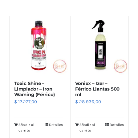
Combos
Mayorista
Toxic Shine –
Vonixx – Izer –
Limpiador – Iron
Férrico Llantas 500
Warning (Férrico)
ml
$
17.277,00
$
28.936,00
Marcas
Añadir al
Detalles
Añadir al
Detalles
carrito
carrito