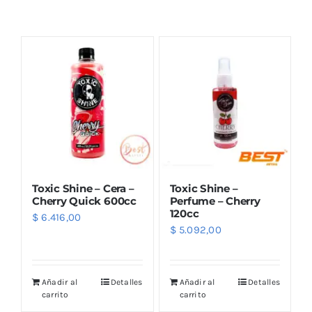
Combos
Mayorista
Toxic Shine – Cera –
Toxic Shine –
Cherry Quick 600cc
Perfume – Cherry
120cc
$
6.416,00
$
5.092,00
Marcas
Añadir al
Detalles
Añadir al
Detalles
carrito
carrito