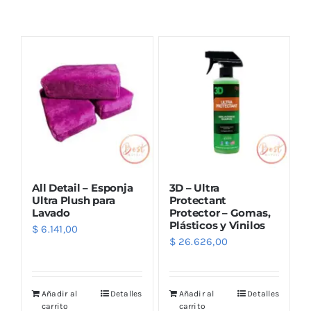
Combos
Mayorista
All Detail – Esponja
3D – Ultra
Ultra Plush para
Protectant
Lavado
Protector – Gomas,
Plásticos y Vinilos
$
6.141,00
Marcas
$
26.626,00
Añadir al
Detalles
Añadir al
Detalles
carrito
carrito