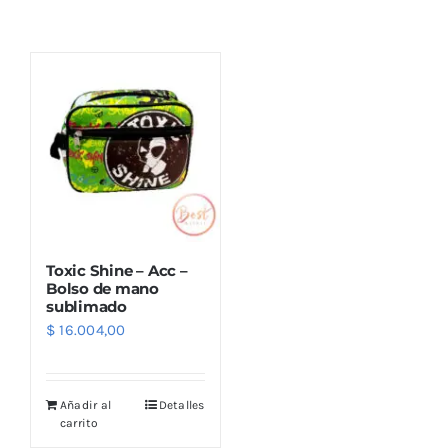
Combos
Mayorista
Toxic Shine – Acc –
Bolso de mano
sublimado
$
16.004,00
Marcas
Añadir al
Detalles
carrito