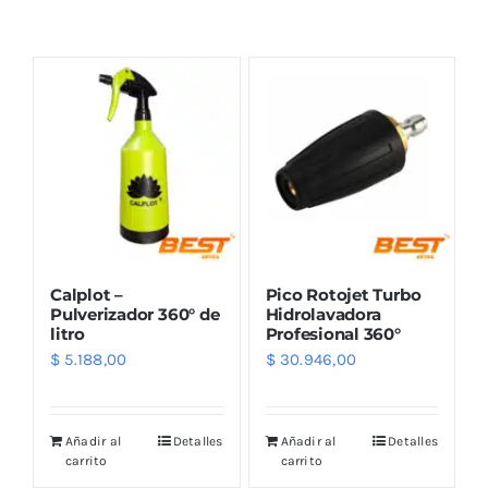
Combos
Mayorista
Calplot –
Pico Rotojet Turbo
Pulverizador 360° de
Hidrolavadora
litro
Profesional 360°
$
5.188,00
$
30.946,00
Marcas
Añadir al
Detalles
Añadir al
Detalles
carrito
carrito