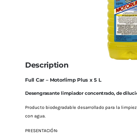
Limpiadores
Limpi
Rupes
Von
Limpi
Microf
Thunder Trim
Wor
Abrill
soft99
San
Description
Razux
Full Car – Motorlimp Plus x 5 L
Desengrasante limpiador concentrado, de diluc
Producto biodegradable desarrollado para la limpie
con agua.
PRESENTACIÓN: