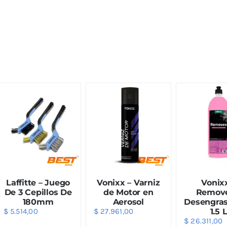
Laffitte – Juego
Vonixx – Varniz
Vonix
De 3 Cepillos De
de Motor en
Remove
180mm
Aerosol
Desengras
$
5.514,00
$
27.961,00
1.5 
$
26.311,00