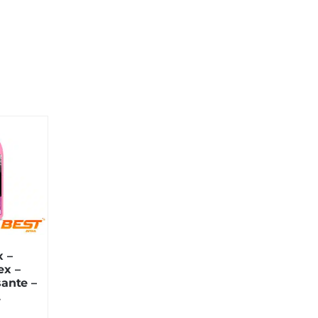
x –
x –
ante –
L