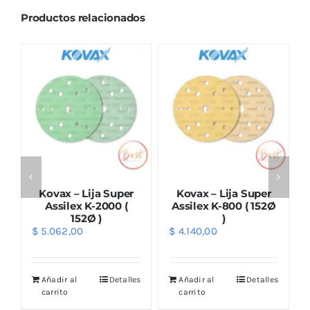
Productos relacionados
Kovax – Lija Super
Kovax – Lija Super
Ø
Assilex K-2000 (
Assilex K-800 ( 152Ø
152Ø )
)
$
5.062,00
$
4.140,00
s
Añadir al
Detalles
Añadir al
Detalles
carrito
carrito