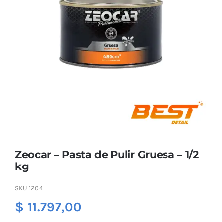
Combos
Mayorista
Zeocar – Pasta de Pulir Gruesa – 1/2
kg
Marcas
SKU
1204
$
11.797,00