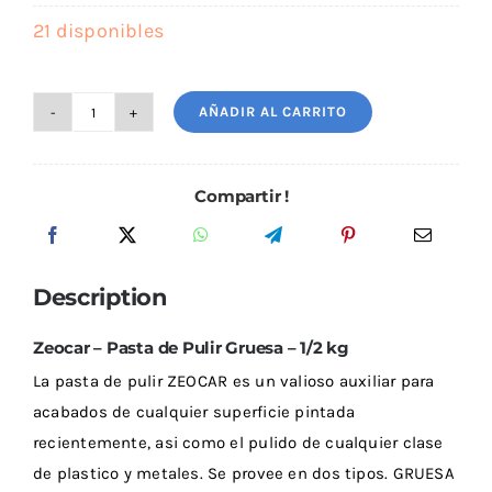
Outlet
21 disponibles
AÑADIR AL CARRITO
Zeocar
Noticias
-
Pasta
Compartir !
de
Pulir
Gruesa
Description
-
1/2
Zeocar – Pasta de Pulir Gruesa – 1/2 kg
kg
La pasta de pulir ZEOCAR es un valioso auxiliar para
cantidad
acabados de cualquier superficie pintada
recientemente, asi como el pulido de cualquier clase
de plastico y metales. Se provee en dos tipos. GRUESA