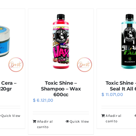
 Cera –
Toxic Shine –
Toxic Shine 
120gr
Shampoo – Wax
Seal It All
600cc
$
11.071,00
$
6.121,00
Quick View
Añadir al
carrito
Añadir al
Quick View
carrito