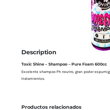
Limpiadores
Limpi
Rupes
Von
Limpi
Microf
Thunder Trim
Wor
Abrill
soft99
San
Description
Razux
Toxic Shine – Shampoo – Pure Foam 600cc
Excelente shampoo Ph neutro, gran poder espumigeno
tratamientos.
Productos relacionados