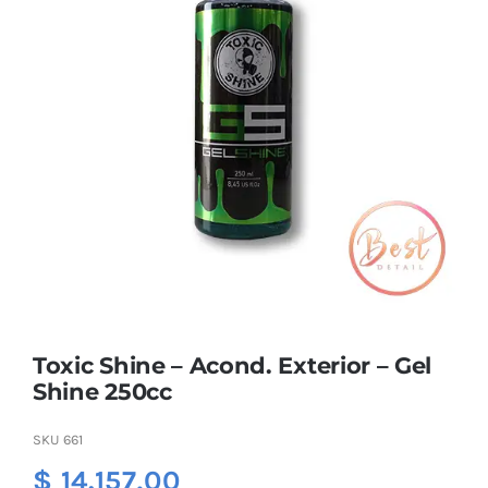
Combos
Mayorista
Toxic Shine – Acond. Exterior – Gel
Marcas
Shine 250cc
SKU
661
$
14.157,00