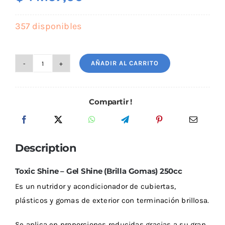
Outlet
357 disponibles
AÑADIR AL CARRITO
Noticias
Toxic
Shine
-
Compartir !
Acond.
Exterior
-
Description
Gel
Shine
Toxic Shine – Gel Shine (Brilla Gomas) 250cc
250cc
Es un nutridor y acondicionador de cubiertas,
cantidad
plásticos y gomas de exterior con terminación brillosa.
Se aplica en proporciones reducidas gracias a su gran