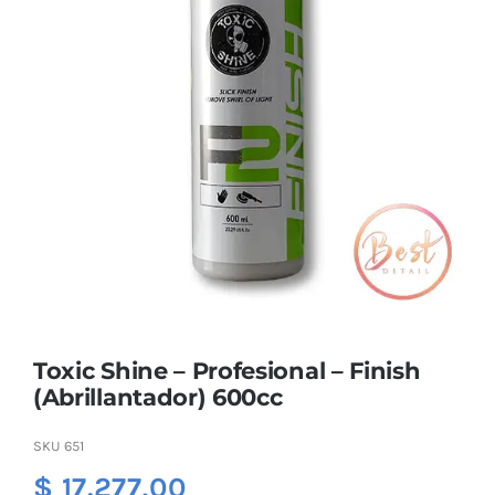
Combos
Mayorista
Toxic Shine – Profesional – Finish
Marcas
(Abrillantador) 600cc
SKU
651
$
17.277,00