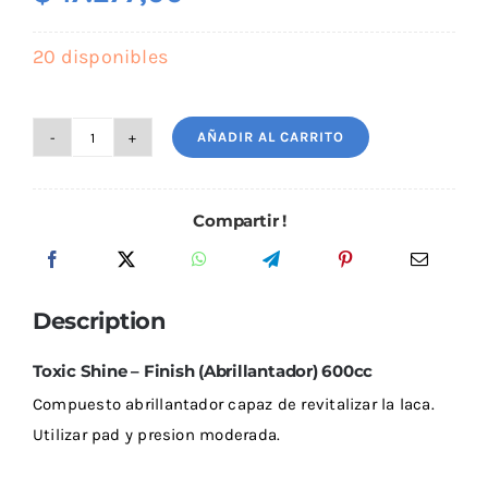
Outlet
20 disponibles
AÑADIR AL CARRITO
Noticias
Toxic
Shine
-
Compartir !
Profesional
-
Finish
Description
(Abrillantador)
600cc
Toxic Shine – Finish (Abrillantador) 600cc
cantidad
Compuesto abrillantador capaz de revitalizar la laca.
Utilizar pad y presion moderada.