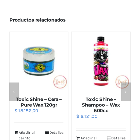
Productos relacionados
Toxic Shine – Cera –
Toxic Shine –
Pure Wax 120gr
Shampoo – Wax
600cc
$
18.186,00
$
6.121,00
Añadir al
Detalles
s
carrito
Añadir al
Detalles