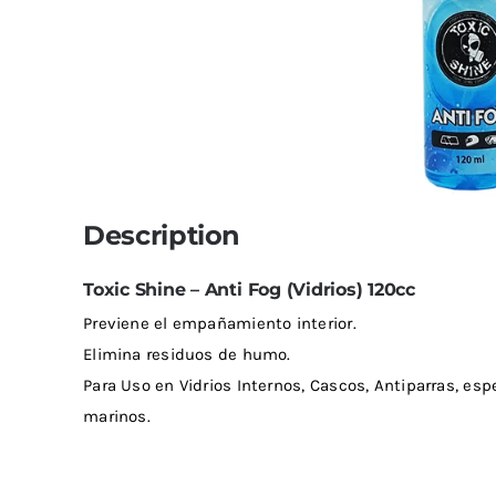
Limpiadores
Limpi
Rupes
Von
Limpi
Microf
Thunder Trim
Wor
Abrill
soft99
San
Description
Razux
Toxic Shine – Anti Fog (Vidrios) 120cc
Previene el empañamiento interior.
Elimina residuos de humo.
Para Uso en Vidrios Internos, Cascos, Antiparras, es
marinos.