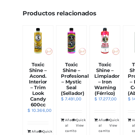
Productos relacionados
Toxic
Toxic
Toxic
T
Shine –
Shine –
Shine –
Sh
Acond.
Profesional
Limpiador
Pr
Interior
– Mystic
– Iron
– 
– Trim
Seal
Warning
C
Look
(Sellador)
(Férrico)
(Ab
Candy
$
7.491,00
$
17.277,00
$
14
600cc
$
10.366,00
Añadir
Quick
Añadir
Quick
A
al
View
al
View
a
carrito
carrito
c
Añadir
Quick