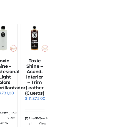
oxic
Toxic
ine –
Shine –
ofesional
Acond.
Light
Interior
olors
– Trim
rillantador)
Leather
.731,00
(Cueros)
$
11.275,00
ñadir
Quick
l
View
Añadir
Quick
arrito
al
View