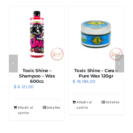
Toxic Shine –
Toxic Shine – Cera –
h
Shampoo – Wax
Pure Wax 120gr
600cc
$
18.186,00
$
6.121,00
Añadir al
Detalles
s
Añadir al
Detalles
carrito
carrito