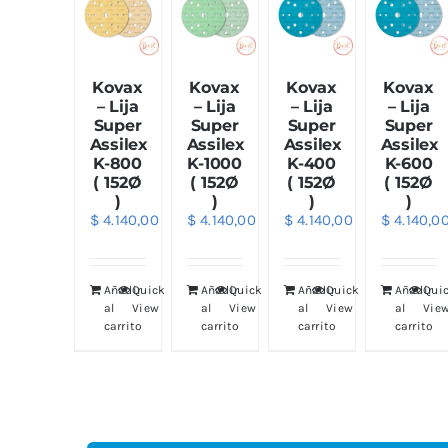
Kovax
Kovax
Kovax
Kovax
– Lija
– Lija
– Lija
– Lija
Super
Super
Super
Super
Assilex
Assilex
Assilex
Assilex
K-800
K-1000
K-400
K-600
( 152Ø
( 152Ø
( 152Ø
( 152Ø
)
)
)
)
$
4.140,00
$
4.140,00
$
4.140,00
$
4.140,0
Añadir
Quick
Añadir
Quick
Añadir
Quick
Añadir
Qui
al
View
al
View
al
View
al
Vie
carrito
carrito
carrito
carrito