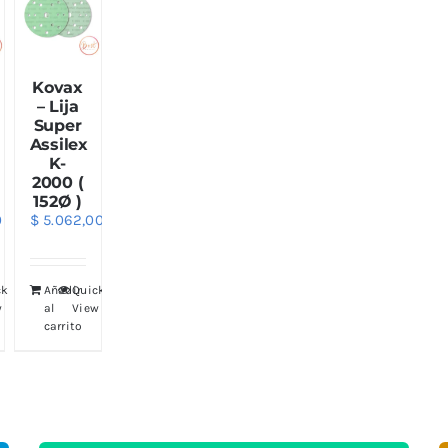
Kovax
– Lija
Super
Assilex
K-
2000 (
152Ø )
0
$
5.062,00
ck
Añadir
Quick
w
al
View
carrito