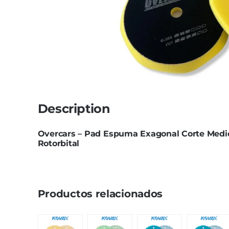
Limpiadores
Limpi
Rupes
Von
Limpi
Microf
Thunder Trim
Wor
Abrill
soft99
San
Description
Razux
Overcars – Pad Espuma Exagonal Corte Medio
Rotorbital
Productos relacionados