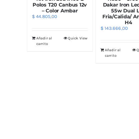
Polos T20 Canbus 12v
Dakar Iron Led
– Color Ambar
55w Dual 
$
44.805,00
Fria/Calida/ A
H4
$
143.666,00
Añadir al
Quick View
carrito
Añadir al
Q
carrito