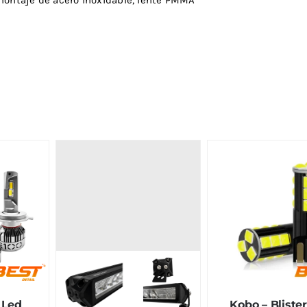
 Led
Kobo – Blister