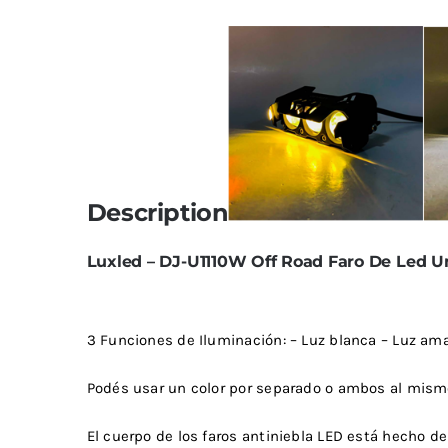
Limpiadores
Limpi
Rupes
Von
Limpi
Microf
Thunder Trim
Wor
Abrill
soft99
San
Description
Razux
Luxled – DJ-U1110W Off Road Faro De Led U
3 Funciones de Iluminación: – Luz blanca – Luz ama
Podés usar un color por separado o ambos al mism
El cuerpo de los faros antiniebla LED está hecho d