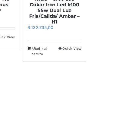
nbus
Dakar Iron Led Ir100
w
55w Dual Luz
Fria/Calida/ Ambar –
H1
$
133.735,00
ick View
Añadir al
Quick View
carrito