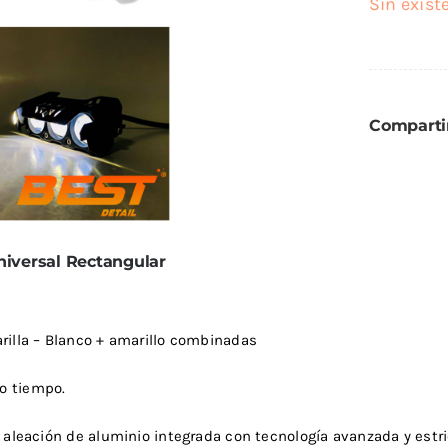
Sin exist
eza Llantas
Lijas
ixx
Lusqtoff
eza Motor
Varios
ibras Exterior
k Stuff
QKL
antadores
Compartir
dra Marzzan
Maxshine
Trimas
niversal Rectangular
rilla – Blanco + amarillo combinadas
o tiempo.
e aleación de aluminio integrada con tecnología avanzada y est