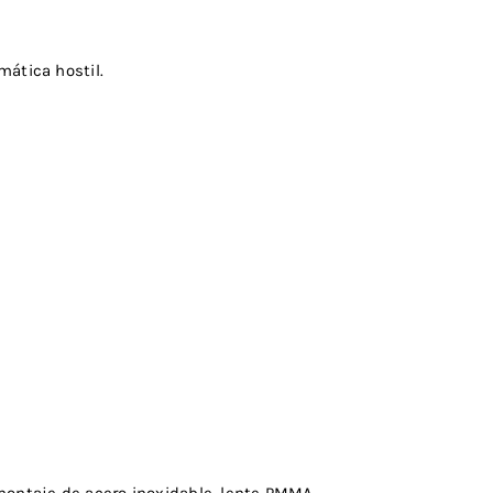
mática hostil.
 montaje de acero inoxidable, lente PMMA