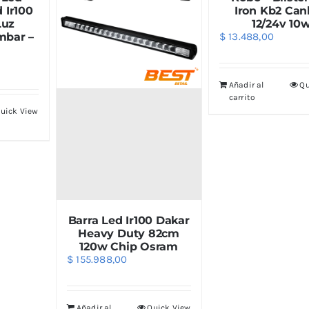
 Ir100
Iron Kb2 Ca
Luz
12/24v 10
mbar –
$
13.488,00
Añadir al
Qu
carrito
uick View
Barra Led Ir100 Dakar
Heavy Duty 82cm
120w Chip Osram
$
155.988,00
Añadir al
Quick View