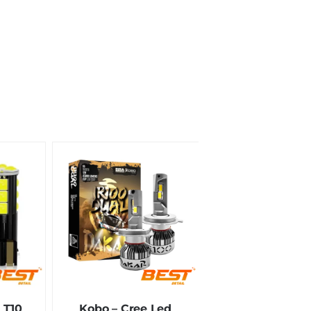
 T10
Kobo – Cree Led