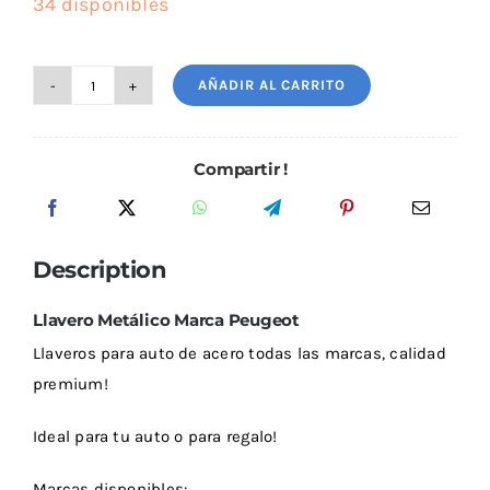
34 disponibles
Outlet
AÑADIR AL CARRITO
Llavero
Metálico
Noticias
Marca
Compartir !
Peugeot
cantidad
Description
Llavero Metálico Marca Peugeot
Llaveros para auto de acero todas las marcas, calidad
premium!
Ideal para tu auto o para regalo!
Marcas disponibles: