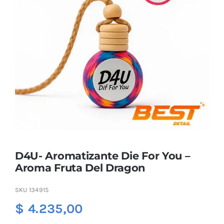
Combos
Mayorista
D4U- Aromatizante Die For You –
Aroma Fruta Del Dragon
Marcas
SKU
134915
$
4.235,00