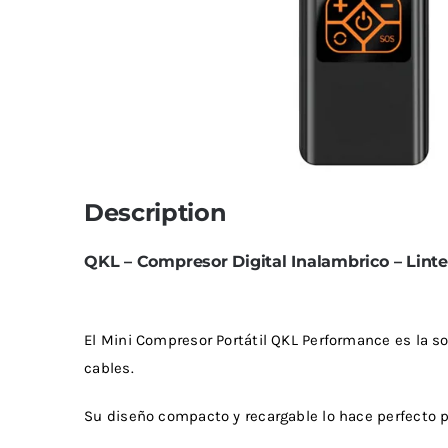
Limpiadores
Limpi
Rupes
Von
Limpi
Microf
Thunder Trim
Wor
Abrill
soft99
San
Description
Razux
QKL – Compresor Digital Inalambrico – Linte
El Mini Compresor Portátil QKL Performance es la so
cables.
Su diseño compacto y recargable lo hace perfecto par