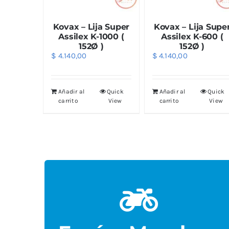
Kovax – Lija Super
Kovax – Lija Supe
Assilex K-1000 (
Assilex K-600 (
152Ø )
152Ø )
$
4.140,00
$
4.140,00
Añadir al
Quick
Añadir al
Quick
carrito
View
carrito
View
Local.
gestiona por Cadetería a domicilio o retiro por
Los envíos alrededores de la sucursal se