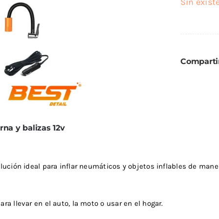
Sin exist
eza Llantas
Lijas
ixx
Lusqtoff
eza Motor
Varios
ibras Exterior
k Stuff
QKL
antadores
Compartir
dra Marzzan
Maxshine
Trimas
rna y balizas 12v
lución ideal para inflar neumáticos y objetos inflables de maner
a llevar en el auto, la moto o usar en el hogar.