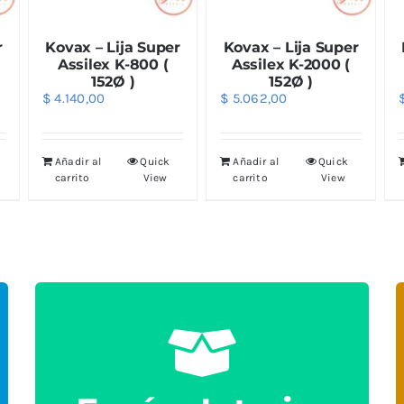
r
Kovax – Lija Super
Kovax – Lija Super
Assilex K-800 (
Assilex K-2000 (
152Ø )
152Ø )
$
4.140,00
$
5.062,00
Añadir al
Quick
Añadir al
Quick
carrito
View
carrito
View
Envíos Interior
Los Envíos al interior del País se Realiza por
Encomiendas a Sucursal de su localidad o a
Domicilio, El tipo de transporte se coordina