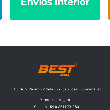
Envíos Interior
con el Comprador.
Av. Gdor Ricardo Videla 627, San José – Guaymallén
Mendoza – Argentina
Celular: +54 9 2614 70-9834