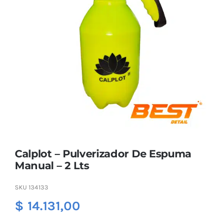
Combos
Mayorista
Calplot – Pulverizador De Espuma
Manual – 2 Lts
Marcas
SKU
134133
$
14.131,00