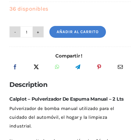
Outlet
36 disponibles
AÑADIR AL CARRITO
Calplot
Noticias
-
Pulverizador
Compartir !
De
Espuma
Manual
Description
-
2
Calplot – Pulverizador De Espuma Manual – 2 Lts
Lts
Pulverizador de bomba manual utilizado para el
cantidad
cuidado del automóvil, el hogar y la limpieza
industrial.