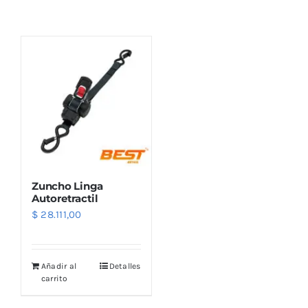
Combos
Mayorista
Zuncho Linga
Autoretractil
$
28.111,00
Marcas
Añadir al
Detalles
carrito