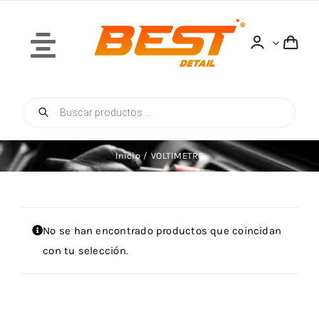
Saltar
al
contenido
Toggle
Navigation
Búsqueda
Inicio
de
productos
Inicio
VOLTIMETRO
Quiénes Somos
No se han encontrado productos que coincidan
con tu selección.
Tienda