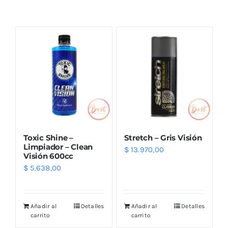
Combos
Mayorista
Toxic Shine –
Stretch – Gris Visión
Limpiador – Clean
$
13.970,00
Visión 600cc
$
5.638,00
Marcas
Añadir al
Detalles
Añadir al
Detalles
carrito
carrito