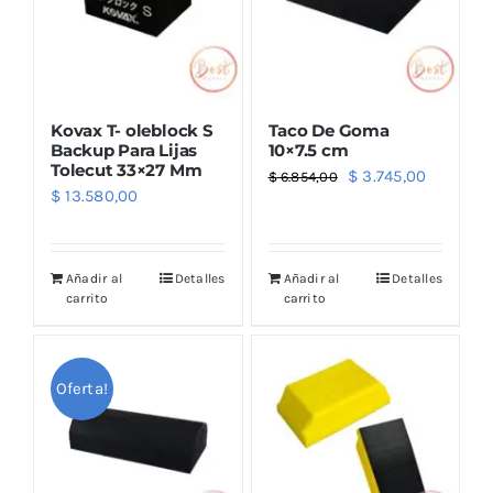
Kovax T- oleblock S
Taco De Goma
Backup Para Lijas
10×7.5 cm
Tolecut 33×27 Mm
El
El
$
3.745,00
$
6.854,00
$
13.580,00
precio
precio
original
actual
era:
es:
Añadir al
Detalles
Añadir al
Detalles
$ 6.854,00.
$ 3.745,0
carrito
carrito
Oferta!