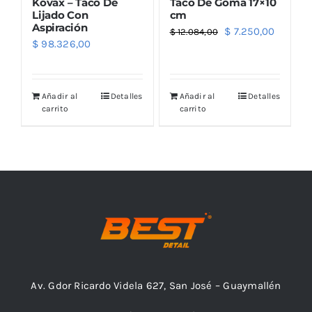
Kovax – Taco De
Taco De Goma 17×10
Lijado Con
cm
Aspiración
El
El
$
7.250,00
$
12.084,00
$
98.326,00
precio
precio
original
actual
era:
es:
Añadir al
Detalles
Añadir al
Detalles
$ 12.084,00.
$ 7.250
carrito
carrito
Av. Gdor Ricardo Videla 627, San José – Guaymallén