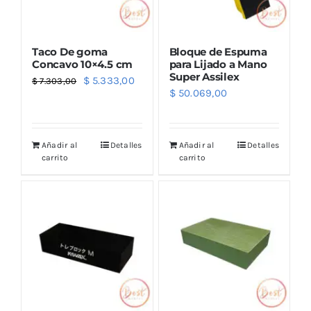
Taco De goma
Bloque de Espuma
Concavo 10×4.5 cm
para Lijado a Mano
Super Assilex
El
El
$
5.333,00
$
7.303,00
$
50.069,00
precio
precio
original
actual
era:
es:
Añadir al
Detalles
Añadir al
Detalles
$ 7.303,00.
$ 5.333,00.
carrito
carrito