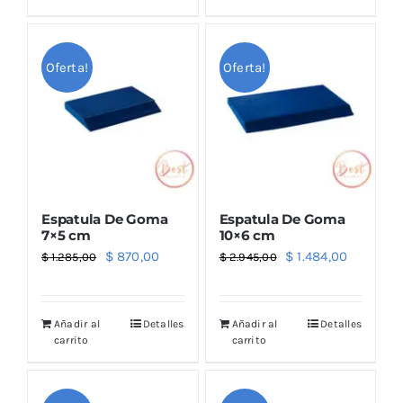
Outlet
Oferta!
Oferta!
Noticias
Espatula De Goma
Espatula De Goma
7×5 cm
10×6 cm
El
El
El
El
$
870,00
$
1.484,00
$
1.285,00
$
2.945,00
precio
precio
precio
precio
original
actual
original
actual
Añadir al
Detalles
Añadir al
Detalles
era:
es:
era:
es:
carrito
carrito
$ 1.285,00.
$ 870,00.
$ 2.945,00.
$ 1.484,0