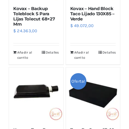
Kovax – Backup
Kovax – Hand Block
Toleblock S Para
Taco Lijado 130X85 –
Lijas Tolecut 68×27
Verde
Mm
$
49.072,00
$
24.363,00
Añadir al
Detalles
Añadir al
Detalles
carrito
carrito
Oferta!