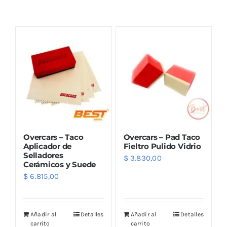
Combos
Mayorista
Overcars – Taco
Overcars – Pad Taco
Aplicador de
Fieltro Pulido Vidrio
Selladores
$
3.830,00
Cerámicos y Suede
Marcas
$
6.815,00
Añadir al
Detalles
Añadir al
Detalles
carrito
carrito