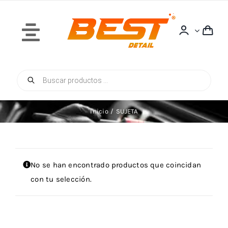
Saltar
al
contenido
Toggle
Navigation
Búsqueda
Inicio
de
productos
Inicio
SUJETA
Quiénes Somos
No se han encontrado productos que coincidan
con tu selección.
Tienda