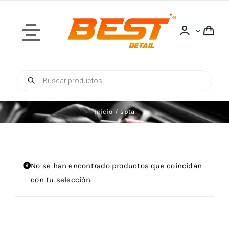
Saltar
al
contenido
Toggle
Navigation
Búsqueda
Inicio
de
productos
Inicio
spta
Quiénes Somos
No se han encontrado productos que coincidan
con tu selección.
Tienda