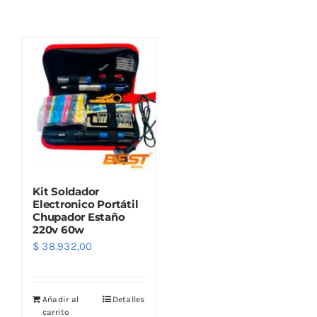
Combos
Mayorista
Kit Soldador
Electronico Portátil
Chupador Estaño
220v 60w
Marcas
$
38.932,00
Añadir al
Detalles
carrito