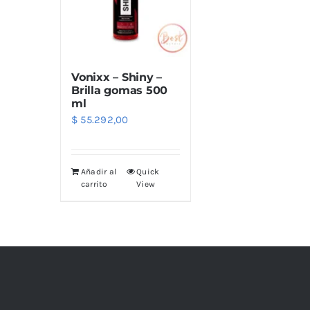
Limpiadores
Limpi
Rupes
Von
Limpi
Microf
Vonixx – Shiny –
Thunder Trim
Wor
Abrill
Brilla gomas 500
ml
$
55.292,00
soft99
San
Razux
Añadir al
Quick
carrito
View