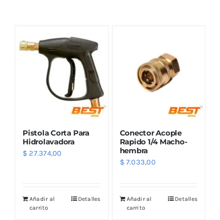
Combos
Mayorista
Pistola Corta Para
Conector Acople
Hidrolavadora
Rapido 1/4 Macho-
hembra
$
27.374,00
$
7.033,00
Marcas
Añadir al
Detalles
Añadir al
Detalles
carrito
carrito