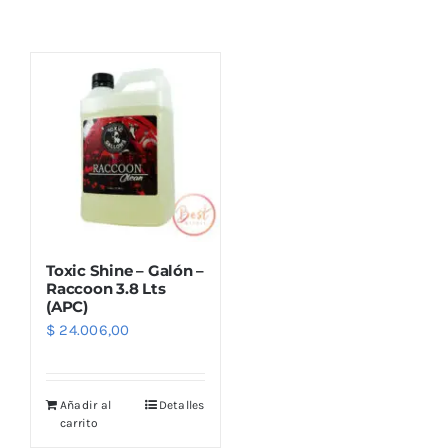
Combos
Mayorista
Toxic Shine – Galón –
Raccoon 3.8 Lts
(APC)
$
24.006,00
Marcas
Añadir al
Detalles
carrito