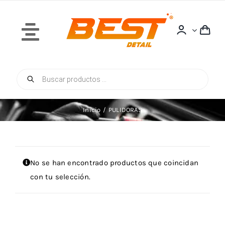
Saltar
al
contenido
Toggle
Navigation
Búsqueda
Inicio
de
productos
Inicio
PULIDORAS
Quiénes Somos
No se han encontrado productos que coincidan
con tu selección.
Tienda