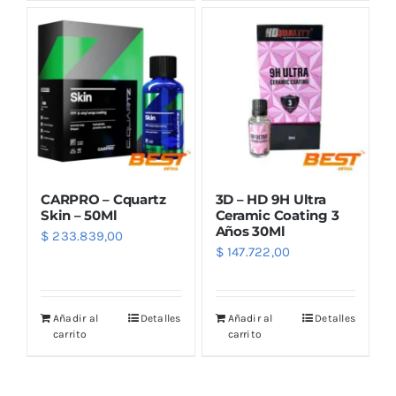
Outlet
Noticias
CARPRO – Cquartz
3D – HD 9H Ultra
Skin – 50Ml
Ceramic Coating 3
Años 30Ml
$
233.839,00
$
147.722,00
Añadir al
Detalles
Añadir al
Detalles
carrito
carrito