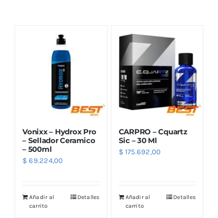
Combos
Mayorista
Vonixx – Hydrox Pro
CARPRO – Cquartz
– Sellador Ceramico
Sic – 30 Ml
– 500ml
$
175.692,00
$
69.224,00
Marcas
Añadir al
Detalles
Añadir al
Detalles
carrito
carrito