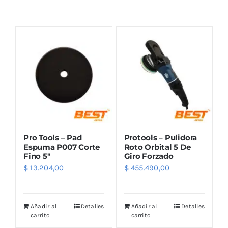
Combos
Mayorista
Pro Tools – Pad
Protools – Pulidora
Espuma P007 Corte
Roto Orbital 5 De
Fino 5″
Giro Forzado
$
13.204,00
$
455.490,00
Marcas
Añadir al
Detalles
Añadir al
Detalles
carrito
carrito