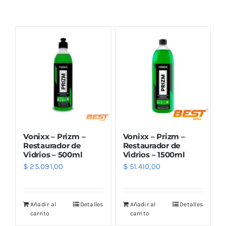
Combos
Mayorista
Vonixx – Prizm –
Vonixx – Prizm –
Restaurador de
Restaurador de
Vidrios – 500ml
Vidrios – 1500ml
$
25.091,00
$
51.410,00
Marcas
Añadir al
Detalles
Añadir al
Detalles
carrito
carrito