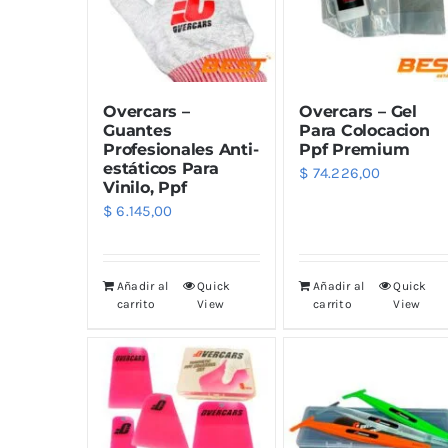
Limpiadores
Limpi
Rupes
Von
Limpi
Microf
Overcars –
Overcars – Gel
Thunder Trim
Wor
Abrill
Guantes
Para Colocacion
Profesionales Anti-
Ppf Premium
estáticos Para
$
74.226,00
soft99
San
Vinilo, Ppf
$
6.145,00
Razux
Añadir al
Quick
Añadir al
Quick
carrito
View
carrito
View