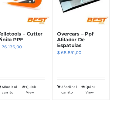
Herramientas
Vintex
Aspiradoras
Hidrolavadoras
ellotools – Cutter
Overcars – Ppf
Roberlo
Acc para Hidrolavadoras
Vinilo PPF
Afilador De
Espatulas
Limpiadores
$
26.136,00
$
68.891,00
Zeocar
Perfumes
Indumentaria
Lanza Espuma
Pulverizadores
Añadir al
Quick
Añadir al
Quick
carrito
View
carrito
View
Adaptadores y Acoples
Pintura Vinílica
Retok
Varios