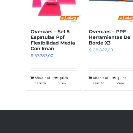
Overcars – Set 5
Overcars – PPF
Espatulas Ppf
Herramientas De
Flexibilidad Media
Borde X3
Con Iman
$
38.327,00
$
57.787,00
Añadir al
Quick
Añadir al
Quick
carrito
View
carrito
View