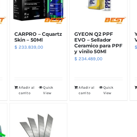
eza Llantas
Lijas
ixx
Lusqtoff
eza Motor
Varios
ibras Exterior
CARPRO – Cquartz
GYEON Q2 PPF
Y
k Stuff
QKL
antadores
Skin – 50Ml
EVO – Sellador
Ceramico para PPF
$
233.839,00
y vinilo 50Ml
dra Marzzan
Maxshine
$
234.489,00
Trimas
Añadir al
Quick
Añadir al
Quick
carrito
View
carrito
View