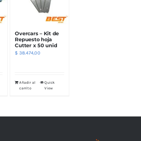
Overcars – Kit de
Repuesto hoja
Cutter x 50 unid
$
38.474,00
Añadir al
Quick
carrito
View