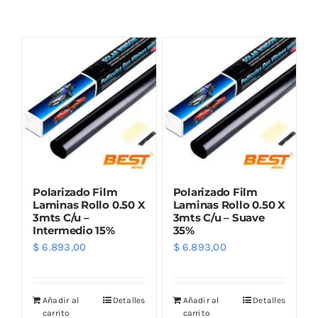
Combos
Mayorista
Polarizado Film
Polarizado Film
Laminas Rollo 0.50 X
Laminas Rollo 0.50 X
3mts C/u –
3mts C/u – Suave
Intermedio 15%
35%
Marcas
$
6.893,00
$
6.893,00
Añadir al
Detalles
Añadir al
Detalles
carrito
carrito