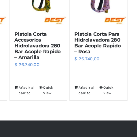
eza Llantas
Lijas
ixx
Lusqtoff
eza Motor
Varios
ibras Exterior
Pistola Corta
Pistola Corta Para
k Stuff
QKL
antadores
Accesorios
Hidrolavadora 280
Hidrolavadora 280
Bar Acople Rapido
Bar Acople Rapido
– Rosa
dra Marzzan
Maxshine
– Amarilla
$
26.740,00
$
26.740,00
Trimas
Añadir al
Quick
Añadir al
Quick
carrito
View
carrito
View