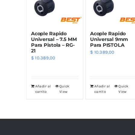
Limpiadores
Limpi
Rupes
Von
Limpi
Microf
Acople Rapido
Acople Rapido
Thunder Trim
Wor
Abrill
Universal – 7.5 MM
Universal 9mm
Para Pistola – RG-
Para PISTOLA
21
$
10.389,00
soft99
San
$
10.389,00
Razux
Añadir al
Quick
Añadir al
Quick
carrito
View
carrito
View