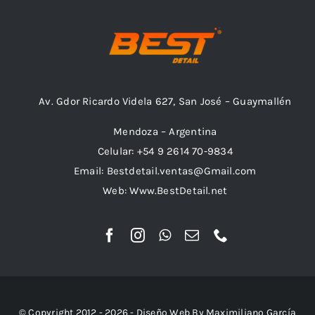
eza Llantas
Lijas
ixx
Lusqtoff
eza Motor
Varios
ibras Exterior
k Stuff
QKL
antadores
Av. Gdor Ricardo Videla 627, San José – Guaymallén
dra Marzzan
Maxshine
Mendoza – Argentina
Celular: +54 9 2614 70-9834
Email: Bestdetail.ventas@Gmail.com
Trimas
Web: Www.BestDetail.net
© Copyright 2012 - 2026 - Diseño Web By Maximiliano García