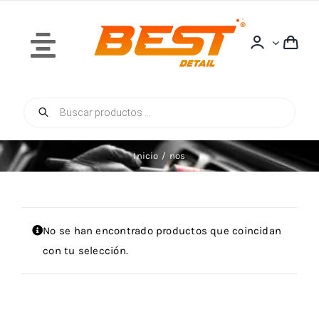
Saltar
al
contenido
Toggle
Navigation
Búsqueda
Inicio
de
productos
Inicio
nos
Quiénes Somos
No se han encontrado productos que coincidan
con tu selección.
Tienda