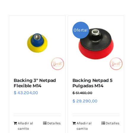
Combos
Oferta!
Mayorista
Backing 3″ Netpad
Backing Netpad 5
Flexible M14
Pulgadas M14
$
43.204,00
$
51.460,00
Marcas
El
El
$
29.290,00
precio
precio
original
actual
Añadir al
Detalles
Añadir al
Detalles
era:
es:
carrito
carrito